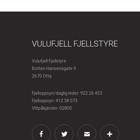
VULUFJELL FJELLSTYRE
Vulufjell Fjellstyre
Botten Hansensgate 9
2670 Otta
Fjelloppsyn/daglig leder: 922 26 453
Fjelloppsyn: 412 38 073
Viltpåkjørsler: 02800