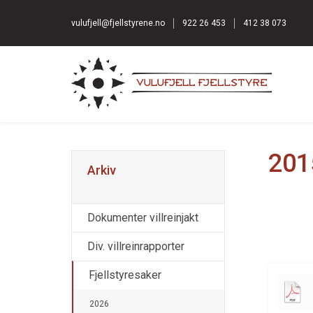
vulufjell@fjellstyrene.no
922 26 453
412 38 073
201
Arkiv
Dokumenter villreinjakt
Div. villreinrapporter
Fjellstyresaker
2026