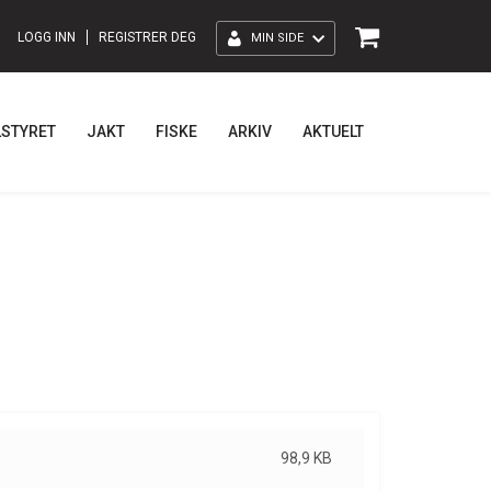
LOGG INN
REGISTRER DEG
MIN SIDE
LSTYRET
JAKT
FISKE
ARKIV
AKTUELT
98,9 KB