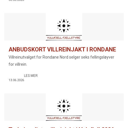
ANBUDSKORT VILLREINJAKT I RONDANE
NORD 2026
Villreinutvalget for Rondane Nord selger seks fellingsløyver
for villrein.
LES MER
13.06.2026