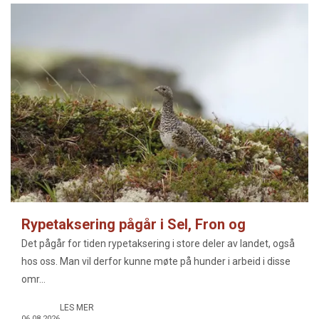
Rypetaksering pågår i Sel, Fron og
Vulufjell
Det pågår for tiden rypetaksering i store deler av landet, også
hos oss. Man vil derfor kunne møte på hunder i arbeid i disse
omr...
LES MER
06.08.2026