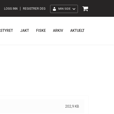
LOGG INN
REGISTRER DEG
MIN SIDE
LSTYRET
JAKT
FISKE
ARKIV
AKTUELT
202,9 KB