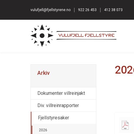
vulufjell@fjellstyrene.no
922 26 453
412 38 073
202
Arkiv
Dokumenter villreinjakt
Div. villreinrapporter
Fjellstyresaker
2026