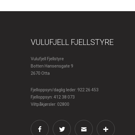
VULUFJELL FJELLSTYRE
Vulufjell Fjellstyre
Botten Hansensgate 9
2670 Otta
Fjelloppsyn/daglig leder: 922 26 453
Fjelloppsyn: 412 38 073
Viltpåkjørsler: 02800