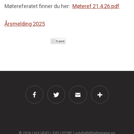
Møtereferatet finner du her:
Møteref 21.4.26.pdf
Trekningsmøte villreinjakt i Vulufjell 2026
Småviltjegere i Vulufjell 2026, trekningsresultat
Årsmelding 2025
Fjellstyremøte 21.04.26, avholdt
Fjellstyremøte 17.03.26, avholdt
© 2026 | VULUFJELL FJELLSTYRE | vulufjell@fjellstyrene.no