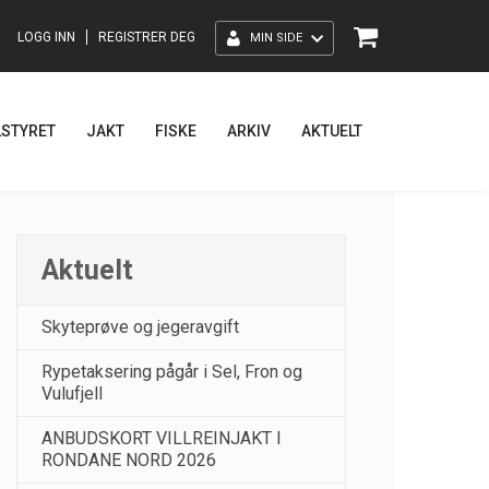
LOGG INN
REGISTRER DEG
MIN SIDE
LSTYRET
JAKT
FISKE
ARKIV
AKTUELT
Aktuelt
Skyteprøve og jegeravgift
Rypetaksering pågår i Sel, Fron og
Vulufjell
ANBUDSKORT VILLREINJAKT I
RONDANE NORD 2026