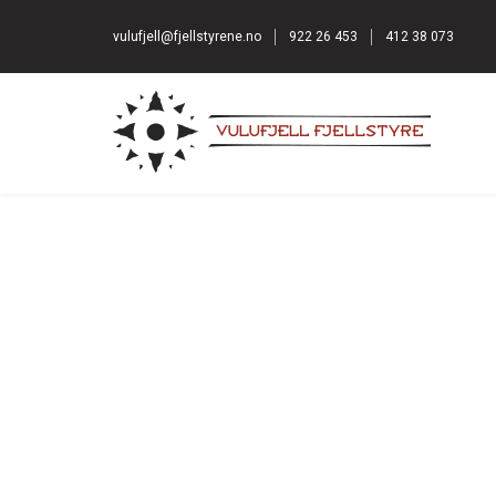
vulufjell@fjellstyrene.no
922 26 453
412 38 073